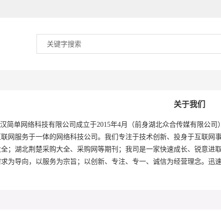
关于我们
汉
简单网络科技有限公司成立于
201
5
年
4月（前身湖北众合传媒有限公司
互联网服务于一体的网络科技公司。
我们
专注于技术创新、投身于互联网
大全
；湖北
荆楚采购大全
、采购网
等期刊
；我司
是一家快速成长、锐意进
需求为导向，以服务为宗旨；以创新、专注、专一
、
诚信为经营理念。迅